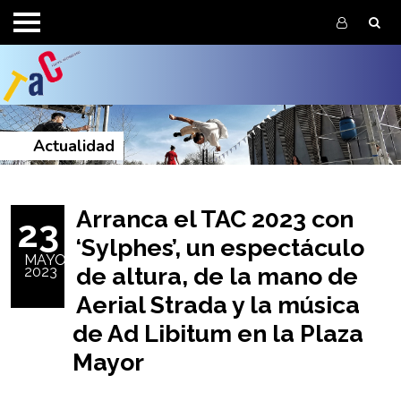
Pasar al contenido principal
Enlace a f
Actualidad
Arranca el TAC 2023 con
23
‘Sylphes’, un espectáculo
MAYO
de altura, de la mano de
2023
Aerial Strada y la música
de Ad Libitum en la Plaza
Mayor