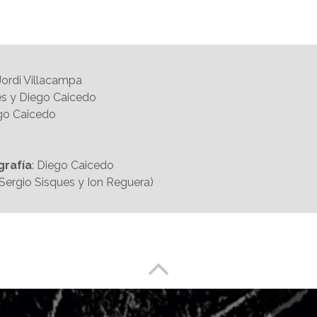
Jordi Villacampa
és y Diego Caicedo
iego Caicedo
grafía
: Diego Caicedo
(Sergio Sisques y Ion Reguera)
Enlace a partesuperior