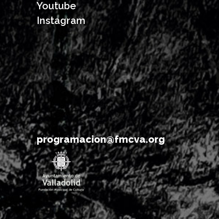
Youtube
Instagram
programacion@fmcva.org