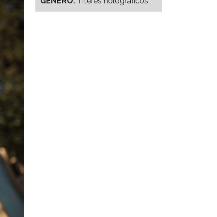
GENERO:
Títeres holográficos