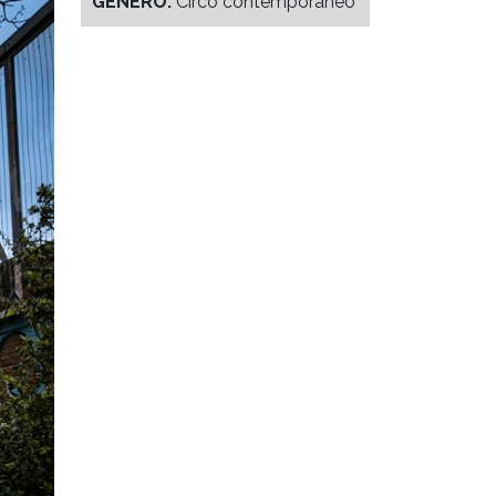
GENERO:
Circo contemporáneo