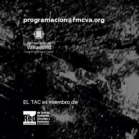
programacion@fmcva.org
EL TAC es miembro de