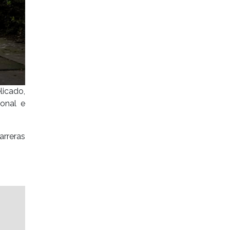
icado,
ional e
arreras