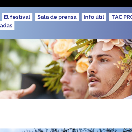
u TAC
El festival
Sala de prensa
Info útil
TAC PR
radas