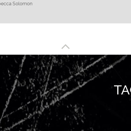
 Rebecca Solomon
Enlace a partesuperior
TAC