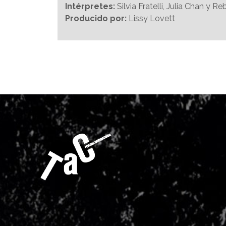
Intérpretes:
Silvia Fratelli, Julia Chan y
Producido por:
Lissy Lovett