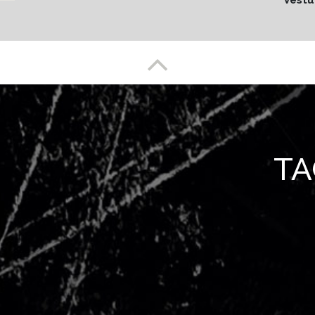
Vestu
Enlace a partesuperior
TAC