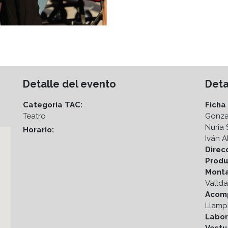
Detalle del evento
Deta
Categoría TAC:
Ficha 
Teatro
Gonzal
Nuria 
Horario:
Iván 
Direc
Produ
Monta
Valld
Acomp
Llamp
Labor