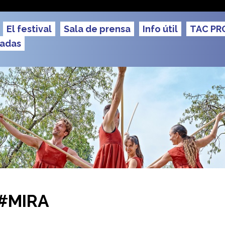
u TAC
El festival
Sala de prensa
Info útil
TAC PR
radas
 #MIRA