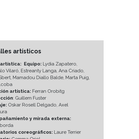
lles artísticos
artística:
Equipo:
Lydia Zapatero,
o Vilaró, Estreanty Langa, Ana Criado,
Sbert, Mamadou Diallo Balde, Marta Puig,
Alcoba
ción artística:
Ferran Orobitg
cción
: Guillem Fuster
je:
Oskar Rosell Delgado, Axel
aura
añamiento y mirada externa:
borda
atorios coreográficos:
Laure Terrier