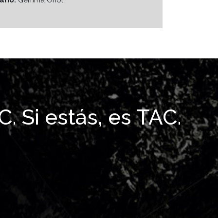
ario:
Gemma Oriol
. Si estás, es TAC.