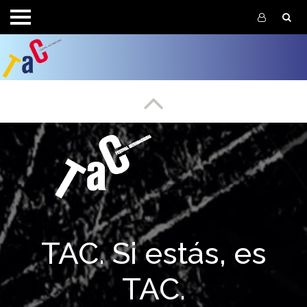
Pasar al contenido principal
Enlace a f
Enlace a partesuperior
TAC. Si estás, es
TAC.